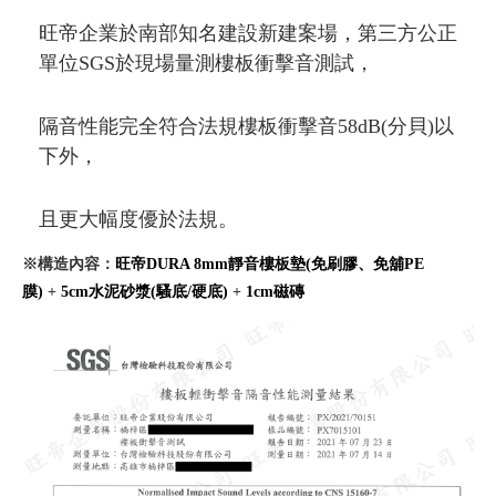
旺帝企業於南部知名建設新建案場，第三方公正
單位SGS於現場量測樓板衝擊音測試，
隔音性能完全符合法規樓板衝擊音58dB(分貝)以
下外，
且更大幅度優於法規。
※構造內容：
旺帝DURA 8mm靜音樓板墊(免刷膠、免舖PE
膜)
+
5cm水泥砂漿(騷底/硬底)
+
1cm磁磚